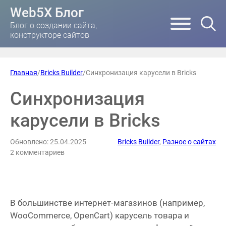
Web5X Блог
Блог о создании сайта,
конструкторе сайтов
Главная
/
Bricks Builder
/
Синхронизация карусели в Bricks
Синхронизация
карусели в Bricks
Обновлено: 25.04.2025
Bricks Builder
,
Разное о сайтах
2 комментариев
В большинстве интернет-магазинов (например,
WooCommerce, OpenCart) карусель товара и