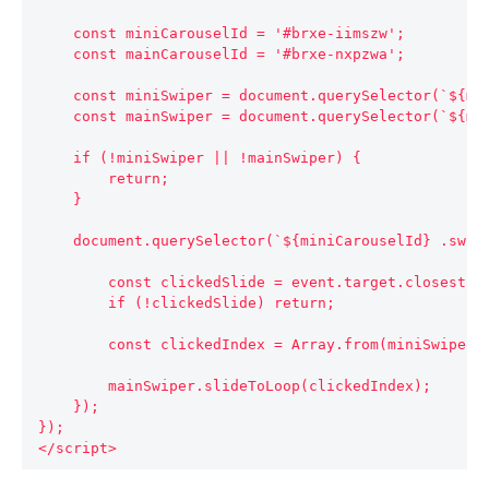
    const miniCarouselId = '#brxe-iimszw';

    const mainCarouselId = '#brxe-nxpzwa';

    const miniSwiper = document.querySelector(`${miniCarouselId} .bricks-swiper-container`).swiper;

    const mainSwiper = document.querySelector(`${mainCarouselId} .bricks-swiper-container`).swiper;

    if (!miniSwiper || !mainSwiper) {

        return;

    }

    document.querySelector(`${miniCarouselId} .swiper-wrapper`).addEventListener('click', function (event) {

        const clickedSlide = event.target.closest('.swiper-slide');

        if (!clickedSlide) return;

        const clickedIndex = Array.from(miniSwiper.slides).indexOf(clickedSlide);

        mainSwiper.slideToLoop(clickedIndex);

    });

});

</script>