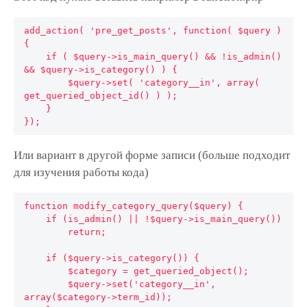
add_action( 'pre_get_posts', function( $query ) 
{

    if ( $query->is_main_query() && !is_admin() 
&& $query->is_category() ) {

        $query->set( 'category__in', array( 
get_queried_object_id() ) );

    }

Или вариант в другой форме записи (больше подходит
для изучения работы кода)
function modify_category_query($query) {

    if (is_admin() || !$query->is_main_query()) 

        return;

    if ($query->is_category()) {

        $category = get_queried_object();

        $query->set('category__in', 
array($category->term_id));
