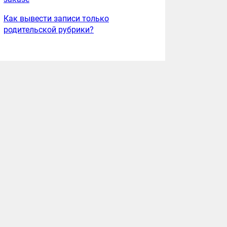
Как вывести записи только
родительской рубрики?