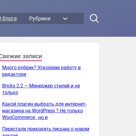
О блоге
Рубрики
Свежие записи
Много рубрик? Ускоряем работу в
редакторе
Bricks 2.2 — Менеджер стилей и не
только
Какой плагин выбрать для интернет-
магазина на WordPress ? Не только
WooCommerce , но и
Перестали приходить письма о новом
заказе